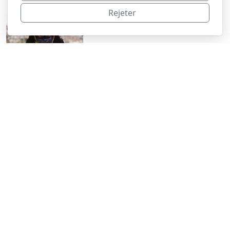
Rejeter
Ronin-57
13, impasse du Progrès
18700 Aubigny-sur-Nère
France
Menu principal
Accueil
À propos du 57e Ronin
Billets
Contactez-moi
Liens externes
Recherche