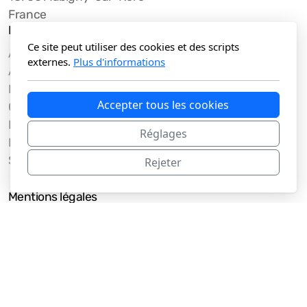
France
Menu principal
Ce site peut utiliser des cookies et des scripts
Accueil
externes.
Plus d'informations
À propos du 57e Ronin
Billets
Accepter tous les cookies
Contactez-moi
Liens externes
Réglages
Recherche
Sci & Tech
Rejeter
Mentions légales
Conditions d'utilisation
Politique de confidentialité
Informations sur l'éditeur
Signaler un abus