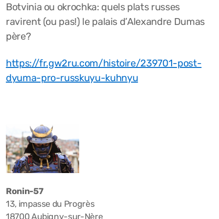
Botvinia ou okrochka: quels plats russes
ravirent (ou pas!) le palais d’Alexandre Dumas
père?
https://fr.gw2ru.com/histoire/239701-post-
dyuma-pro-russkuyu-kuhnyu
Ronin-57
13, impasse du Progrès
18700 Aubigny-sur-Nère