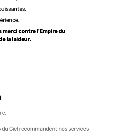
puissantes.
érience.
s merci contre l'Empire du
e la laideur.
n
re.
ils du Ciel recommandent nos services