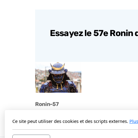
Essayez le 57e Ronin 
Ronin-57
13, impasse du Progrès
18700 Aubigny-sur-Nère
Ce site peut utiliser des cookies et des scripts externes.
Plu
France