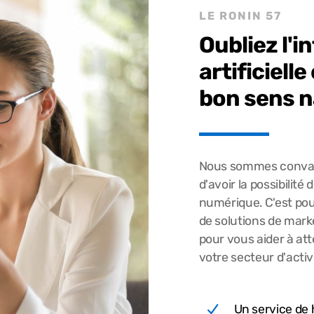
LE RONIN 57
Oubliez l'i
artificiell
bon sens n
Nous sommes convai
d'avoir la possibilit
numérique. C'est p
de solutions de mar
pour vous aider à att
votre secteur d'activ
Un service de 